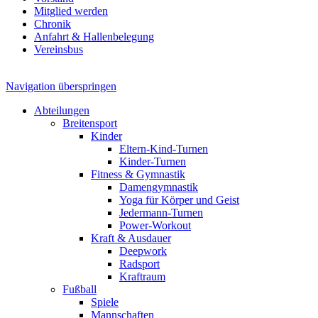
Mitglied werden
Chronik
Anfahrt & Hallenbelegung
Vereinsbus
Navigation überspringen
Abteilungen
Breitensport
Kinder
Eltern-Kind-Turnen
Kinder-Turnen
Fitness & Gymnastik
Damengymnastik
Yoga für Körper und Geist
Jedermann-Turnen
Power-Workout
Kraft & Ausdauer
Deepwork
Radsport
Kraftraum
Fußball
Spiele
Mannschaften