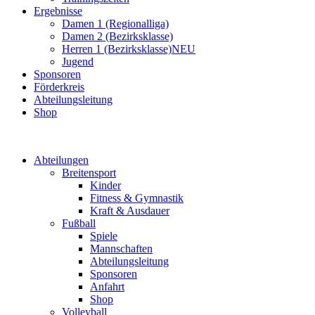
Ergebnisse
Damen 1 (Regionalliga)
Damen 2 (Bezirksklasse)
Herren 1 (Bezirksklasse)
NEU
Jugend
Sponsoren
Förderkreis
Abteilungsleitung
Shop
Abteilungen
Breitensport
Kinder
Fitness & Gymnastik
Kraft & Ausdauer
Fußball
Spiele
Mannschaften
Abteilungsleitung
Sponsoren
Anfahrt
Shop
Volleyball