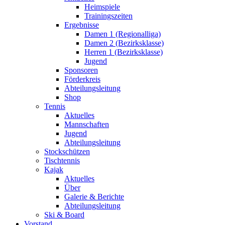
Heimspiele
Trainingszeiten
Ergebnisse
Damen 1 (Regionalliga)
Damen 2 (Bezirksklasse)
Herren 1 (Bezirksklasse)
Jugend
Sponsoren
Förderkreis
Abteilungsleitung
Shop
Tennis
Aktuelles
Mannschaften
Jugend
Abteilungsleitung
Stockschützen
Tischtennis
Kajak
Aktuelles
Über
Galerie & Berichte
Abteilungsleitung
Ski & Board
Vorstand