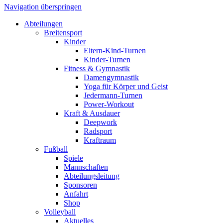
Navigation überspringen
Abteilungen
Breitensport
Kinder
Eltern-Kind-Turnen
Kinder-Turnen
Fitness & Gymnastik
Damengymnastik
Yoga für Körper und Geist
Jedermann-Turnen
Power-Workout
Kraft & Ausdauer
Deepwork
Radsport
Kraftraum
Fußball
Spiele
Mannschaften
Abteilungsleitung
Sponsoren
Anfahrt
Shop
Volleyball
Aktuelles