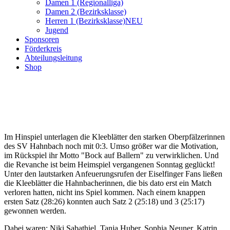
Damen 1 (Regionalliga)
Damen 2 (Bezirksklasse)
Herren 1 (Bezirksklasse)
NEU
Jugend
Sponsoren
Förderkreis
Abteilungsleitung
Shop
Im Hinspiel unterlagen die Kleeblätter den starken Oberpfälzerinnen
des SV Hahnbach noch mit 0:3. Umso größer war die Motivation,
im Rückspiel ihr Motto "Bock auf Ballern" zu verwirklichen. Und
die Revanche ist beim Heimspiel vergangenen Sonntag geglückt!
Unter den lautstarken Anfeuerungsrufen der Eiselfinger Fans ließen
die Kleeblätter die Hahnbacherinnen, die bis dato erst ein Match
verloren hatten, nicht ins Spiel kommen. Nach einem knappen
ersten Satz (28:26) konnten auch Satz 2 (25:18) und 3 (25:17)
gewonnen werden.
Dabei waren: Niki Sabathiel, Tanja Huber, Sophia Neuner, Katrin