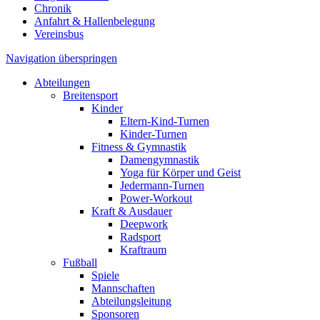
Chronik
Anfahrt & Hallenbelegung
Vereinsbus
Navigation überspringen
Abteilungen
Breitensport
Kinder
Eltern-Kind-Turnen
Kinder-Turnen
Fitness & Gymnastik
Damengymnastik
Yoga für Körper und Geist
Jedermann-Turnen
Power-Workout
Kraft & Ausdauer
Deepwork
Radsport
Kraftraum
Fußball
Spiele
Mannschaften
Abteilungsleitung
Sponsoren