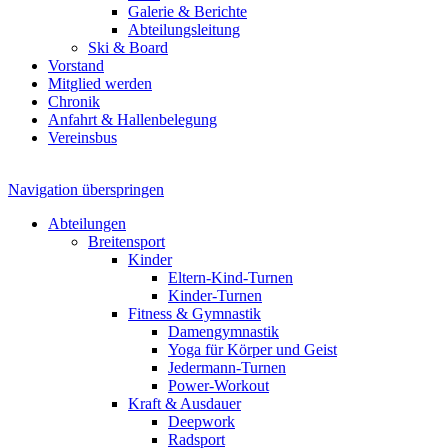
Galerie & Berichte
Abteilungsleitung
Ski & Board
Vorstand
Mitglied werden
Chronik
Anfahrt & Hallenbelegung
Vereinsbus
Navigation überspringen
Abteilungen
Breitensport
Kinder
Eltern-Kind-Turnen
Kinder-Turnen
Fitness & Gymnastik
Damengymnastik
Yoga für Körper und Geist
Jedermann-Turnen
Power-Workout
Kraft & Ausdauer
Deepwork
Radsport